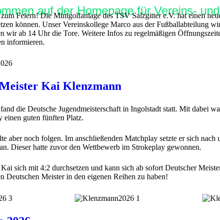
kommen auf der Homepage für Vereins- und F
um Feiern! Die Minigolfanlage des TSV Salzgitter e.V. hat einen neue
setzen können. Unser Vereinskollege Marco aus der Fußballabteilung w
en wir ab 14 Uhr die Tore. Weitere Infos zu regelmäßigen Öffnungszei
n informieren.
 Meister Kai Klenzmann
fand die Deutsche Jugendmeisterschaft in Ingolstadt statt. Mit dabei
y einen guten fünften Platz.
lte aber noch folgen. Im anschließenden Matchplay setzte er sich nach
an. Dieser hatte zuvor den Wettbewerb im Strokeplay gewonnen.
Kai sich mit 4:2 durchsetzen und kann sich ab sofort Deutscher Meiste
en Deutschen Meister in den eigenen Reihen zu haben!