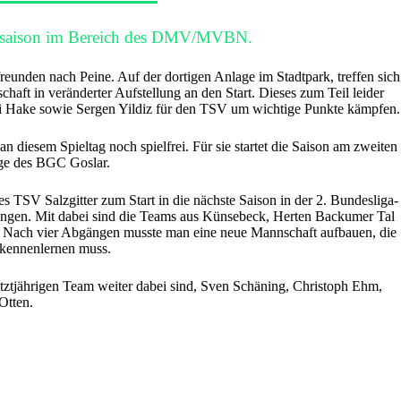
elsaison im Bereich des DMV/MVBN.
reunden nach Peine. Auf der dortigen Anlage im Stadtpark, treffen sich
aft in veränderter Aufstellung an den Start. Dieses zum Teil leider
gi Hake sowie Sergen Yildiz für den TSV um wichtige Punkte kämpfen.
n diesem Spieltag noch spielfrei. Für sie startet die Saison am zweiten
age des BGC Goslar.
es TSV Salzgitter zum Start in die nächste Saison in der 2. Bundesliga-
tingen. Mit dabei sind die Teams aus Künsebeck, Herten Backumer Tal
 Nach vier Abgängen musste man eine neue Mannschaft aufbauen, die
 kennenlernen muss.
tjährigen Team weiter dabei sind, Sven Schäning, Christoph Ehm,
Otten.