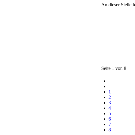
An dieser Stelle
Seite 1 von 8
1
2
3
4
5
6
7
8