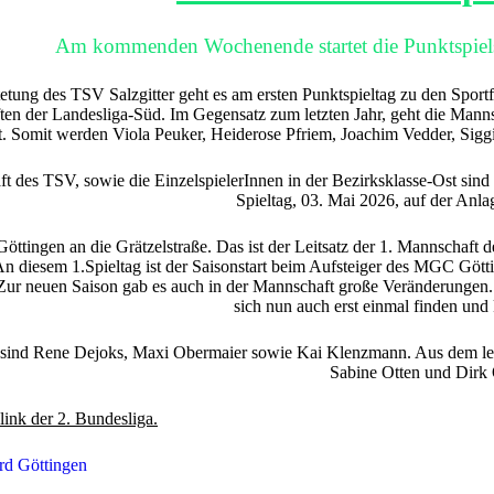
Am kommenden Wochenende startet die Punktspi
etung des TSV Salzgitter geht es am ersten Punktspieltag zu den Sportf
en der Landesliga-Süd. Im Gegensatz zum letzten Jahr, geht die Mannsch
t. Somit werden Viola Peuker, Heiderose Pfriem, Joachim Vedder, Sig
 des TSV, sowie die EinzelspielerInnen in der Bezirksklasse-Ost sind a
Spieltag, 03. Mai 2026, auf der Anl
öttingen an die Grätzelstraße. Das ist der Leitsatz der 1. Mannschaft d
 An diesem 1.Spieltag ist der Saisonstart beim Aufsteiger des MGC Göt
ur neuen Saison gab es auch in der Mannschaft große Veränderungen.
sich nun auch erst einmal finden und
ind Rene Dejoks, Maxi Obermaier sowie Kai Klenzmann. Aus dem letz
Sabine Otten und Dirk 
link der 2. Bundesliga.
rd Göttingen