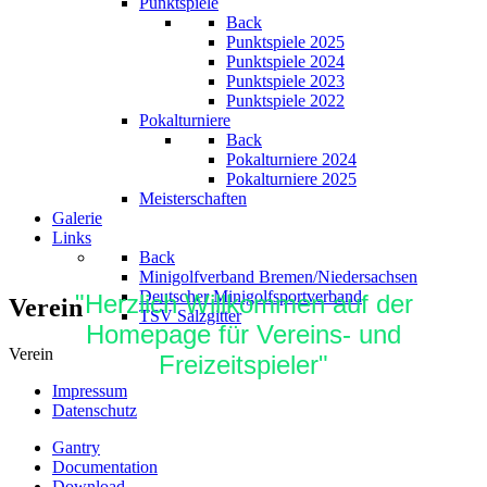
Punktspiele
Back
Punktspiele 2025
Punktspiele 2024
Punktspiele 2023
Punktspiele 2022
Pokalturniere
Back
Pokalturniere 2024
Pokalturniere 2025
Meisterschaften
Galerie
Links
Back
Minigolfverband Bremen/Niedersachsen
Deutscher Minigolfsportverband
"Herzlich Willkommen auf der
Verein
TSV Salzgitter
Homepage für Vereins- und
Verein
Freizeitspieler"
Impressum
Datenschutz
Gantry
Documentation
Download