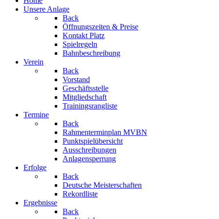
Home
Unsere Anlage
Back
Öffnungszeiten & Preise
Kontakt Platz
Spielregeln
Bahnbeschreibung
Verein
Back
Vorstand
Geschäftsstelle
Mitgliedschaft
Trainingsrangliste
Termine
Back
Rahmenterminplan MVBN
Punktspielübersicht
Ausschreibungen
Anlagensperrung
Erfolge
Back
Deutsche Meisterschaften
Rekordliste
Ergebnisse
Back